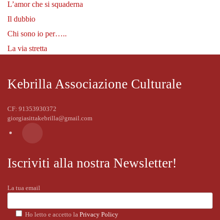
L’amor che si squaderna
Il dubbio
Chi sono io per…..
La via stretta
Kebrilla Associazione Culturale
CF: 91353930372
giorgiasittakebrilla@gmail.com
Iscriviti alla nostra Newsletter!
La tua email
Ho letto e accetto la
Privacy Policy