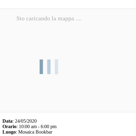
Sto caricando la mappa ....
Dettagli evento
Data
: 24/05/2020
Orario
: 10:00 am - 6:00 pm
Luogo
: Mosaica Bookbar