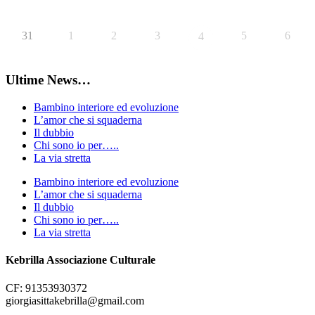
31
1
2
3
5
6
4
Ultime News…
Bambino interiore ed evoluzione
L’amor che si squaderna
Il dubbio
Chi sono io per…..
La via stretta
Bambino interiore ed evoluzione
L’amor che si squaderna
Il dubbio
Chi sono io per…..
La via stretta
Kebrilla Associazione Culturale
CF: 91353930372
giorgiasittakebrilla@gmail.com