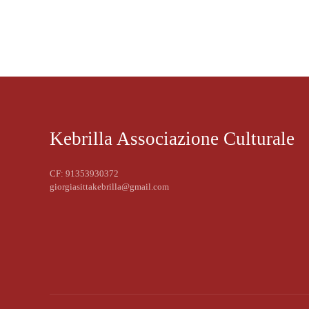
Kebrilla Associazione Culturale
CF: 91353930372
giorgiasittakebrilla@gmail.com