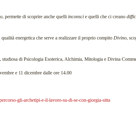
io
,
permette di scoprire anche quelli
inconsci
e quelli che ci creano
diffi
qualità energetica che serve a realizzare il proprio compito
Divino
,
scop
.
ga, studiosa di Psicologia Esoterica, Alchimia, Mitologia e Divina Comm
novembre e 11 dicembre dalle ore 14.00
ercorso-gli-archetipi-e-il-lavoro-su-di-se-con-giorgia-sitta