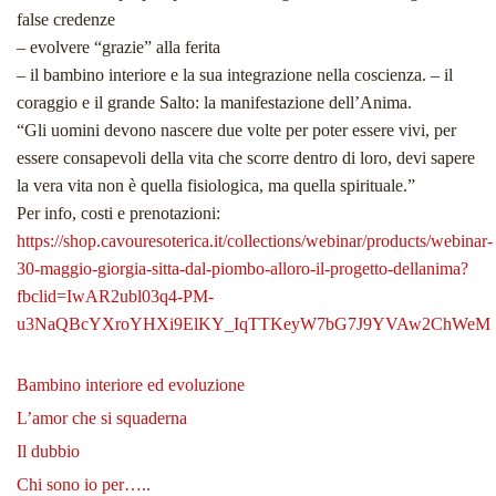
false credenze
– evolvere “grazie” alla ferita
– il bambino interiore e la sua integrazione nella coscienza. – il
coraggio e il grande Salto: la manifestazione dell’Anima.
“Gli uomini devono nascere due volte per poter essere vivi, per
essere consapevoli della vita che scorre dentro di loro, devi sapere
la vera vita non è quella fisiologica, ma quella spirituale.”
Per info, costi e prenotazioni:
https://shop.cavouresoterica.it/collections/webinar/products/webinar-
30-maggio-giorgia-sitta-dal-piombo-alloro-il-progetto-dellanima?
fbclid=IwAR2ubl03q4-PM-
u3NaQBcYXroYHXi9ElKY_IqTTKeyW7bG7J9YVAw2ChWeM
Bambino interiore ed evoluzione
L’amor che si squaderna
Il dubbio
Chi sono io per…..