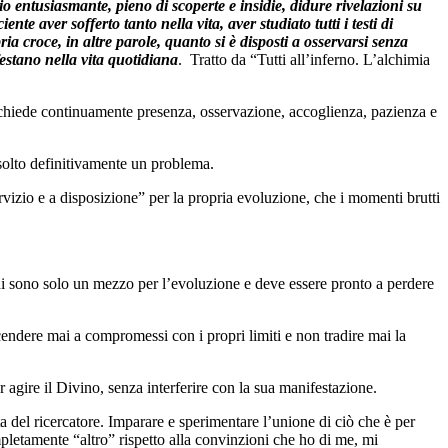
o entusiasmante, pieno di scoperte e insidie, didure rivelazioni su
 aver sofferto tanto nella vita, aver studiato tutti i testi di
ia croce, in altre parole, quanto si è disposti a osservarsi senza
festano nella vita quotidiana
. Tratto da “Tutti all’inferno. L’alchimia
ichiede continuamente presenza, osservazione, accoglienza, pazienza e
risolto definitivamente un problema.
rvizio e a disposizione” per la propria evoluzione, che i momenti brutti
i sono solo un mezzo per l’evoluzione e deve essere pronto a perdere
scendere mai a compromessi con i propri limiti e non tradire mai la
r agire il Divino, senza interferire con la sua manifestazione.
ta del ricercatore. Imparare e sperimentare l’unione di ciò che è per
mpletamente “altro” rispetto alla convinzioni che ho di me, mi