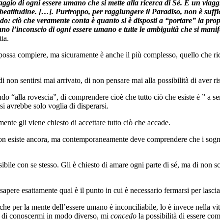
ggio di ogni essere umano che si mette alla ricerca di Sé. È un viaggi
titudine. […]. Purtroppo, per raggiungere il Paradiso, non è sufficiente
ndo: ciò che veramente conta è quanto si è disposti a “portare” la propr
zano l’inconscio di ogni essere umano e tutte le ambiguità che si mani
ta.
o possa compiere, ma sicuramente è anche il più complesso, quello che r
i non sentirsi mai arrivato, di non pensare mai alla possibilità di aver 
o “alla rovescia”, di comprendere cioè che tutto ciò che esiste è ” a se
si avrebbe solo voglia di disperarsi.
nte gli viene chiesto di accettare tutto ciò che accade.
 non esiste ancora, ma contemporaneamente deve comprendere che i sogn
sibile con se stesso. Gli è chiesto di amare ogni parte di sé, ma di non 
sapere esattamente qual è il punto in cui è necessario fermarsi per lascia
 che per la mente dell’essere umano è inconciliabile, lo è invece nella vi
to di conoscermi in modo diverso, mi
concedo
la possibilità di essere co