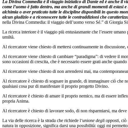
La Divina Commedia è il viaggio iniziatico di Dante ed è anche il via
come l’uomo è fatto dentro, ma anche di grandi momenti di estasi e bea
alchimia o aver praticato tutte le discipline disponibili in questo mo
alcun giudizio e a riconoscere tutte le contraddizioni che caratteriz
nella Divina Commedia: il viaggio dell’uomo verso Sé.” di Giorgia Sit
La ricerca interiore è il viaggio più entusiasmante che l’essere uman
umiltà.
Al ricercatore viene chiesto di mettersi continuamente in discussione, d
Al ricercatore viene chiesto di cambiare “paradigma”: di vedere il mond
sono occasioni di crescita, che è necessario essere grati anche quando 
Al ricercatore viene chiesto di non arrendersi mai, ma contemporaneame
Al ricercatore è chiesto di sognare in grande, di immaginare ciò che
qualsiasi cosa pur di manifestare il proprio progetto Divino.
Al ricercatore è chiesto di amare il proprio nemico, ma di essere infles
propria Anima.
Al ricercatore è chiesto di lavorare sodo, di non risparmiarsi, ma deve 
La via delle ricerca è la strada che richiede l
‘unione degli opposti
, ciò
natura in opposizione, significa darsi una possibilità: oggi mi permet